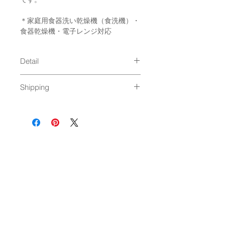
＊家庭用食器洗い乾燥機（食洗機）・
食器乾燥機・電子レンジ対応
Detail
size : φ195×24 mm
Shipping
material : new bornchina
Made in Japan
通常発送（
料金はこちら
）
NEWSLETTER