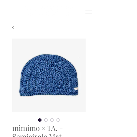
mimimo × TA. -
Semicircle Mat