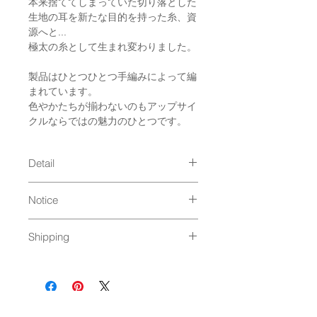
本来捨ててしまっていた切り落とした
生地の耳を新たな目的を持った糸、資
源へと...
極太の糸として生まれ変わりました。
製品はひとつひとつ手編みによって編
まれています。
色やかたちが揃わないのもアップサイ
クルならではの魅力のひとつです。
Detail
size : 58×38cm
Notice
＊手編みのため商品ごとに1〜2cm
ほどの個体差があります。
手洗い可能
material : コットン100％
Shipping
＊タンブラーも可能ですがネームタグ
Made in : Japan
を外してご使用ください。
ゆうパック発送（
料金はこちら
）