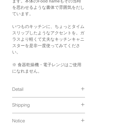
ます。本体のFood nameもその当時
を思わせるような書体で雰囲気をだし
ています。
いつものキッチンに、ちょっとタイム
スリップしたようなアクセントを。ガ
ラスより軽くて丈夫なキッチンキャニ
スターを是非一度使ってみてくださ
い。
※ 食器乾燥機・電子レンジはご使用
になれません。
Detail
size : φ95 x 120, 185g / 550ml
Shipping
material : 合成漆器
本体 AS樹脂 / -20度～80度
通常発送（
料金はこちら
）
フタ・上部 ABS樹脂 / ウレタン塗
Notice
装 / -20度〜80度
【取扱上の注意】
フタ・下部 ポリエチレン / -20度