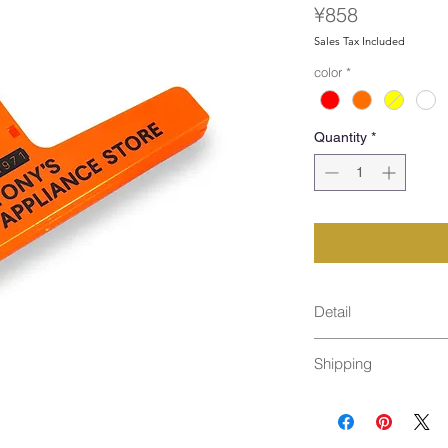
Price
¥858
Sales Tax Included
color
*
Quantity
*
Detail
size : 150×65mm
Shipping
material : plastic
Made in USA
通常発送（
料金はこ