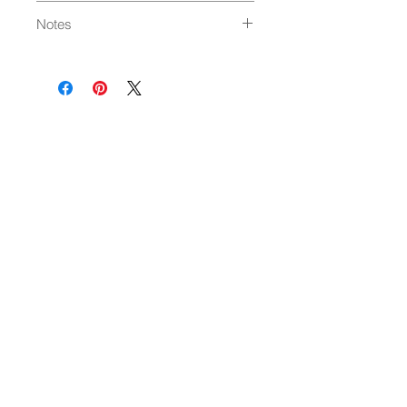
Made in Japan
通常発送（
料金はこちら
）
Notes
電子レンジ、家庭用食器洗い乾燥
機使用不可
素材の性質上、表面がざらついた
り小さな凸部が生じます
製法上、表面に気泡の跡や色ム
ラ・焦げ感に個体差が生じます
NEWSLETTER
OK
CONTACT
SHOPPING GUIDE
WHOLESALE
PRIVACY POLICY