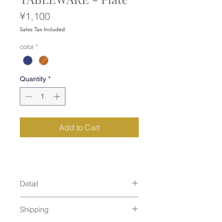
Price
¥1,100
Sales Tax Included
color
*
Quantity
*
Add to Cart
Detail
size : φ165mm
Shipping
material : new bornchina