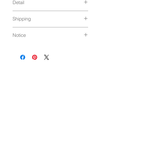
Detail
size : 164 x 128
Shipping
material : BMC（不飽和ポリエステ
ル） / 耐熱温度110℃
通常発送（
料金はこちら
）
Made in Japan
Notice
食器洗浄機・レンジ使用不可
・こちらの商品は木目調にプリントし
た生地を樹脂でコーティングしており
ます。
・飲料や食品、調味料等をこぼしたま
ま放置しておきますと、シミの原因に
なりますので、速やかに取り除いてく
NEWSLETTER
ださい。
・直火、電子レンジ、オーブン、食器
乾燥機、冷蔵庫などで使用しないでく
ださい。
・撮影場所や光のあたり具合などによ
OK
り色味が違って見える場合がありま
す。
・お客様のお使いのPCモニターの環