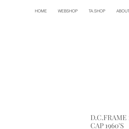
HOME
WEBSHOP
TA.SHOP
ABOU
D.C.FRAME 
CAP 1960'S