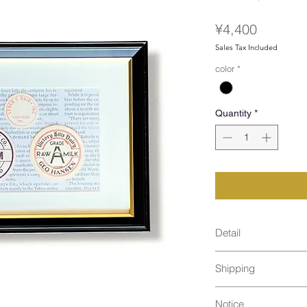
Price
¥4,400
Sales Tax Included
color
*
Quantity
*
Detail
size : [ Black ] 2
Shipping
material : Natu
Made in Japan
通常発送（
料金はこ
Notice