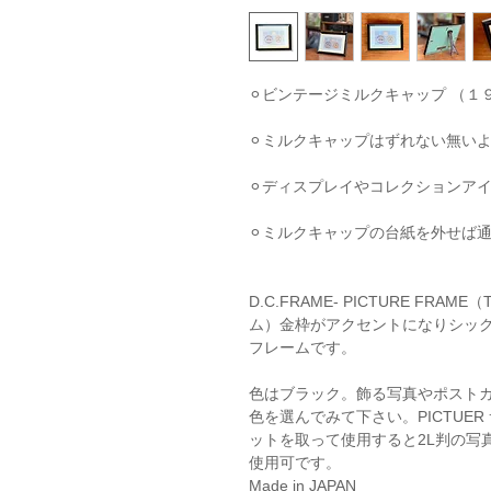
⚪︎ビンテージミルクキャップ （１９
⚪︎ミルクキャップはずれない無い
⚪︎ディスプレイやコレクションア
⚪︎ミルクキャップの台紙を外せば
D.C.FRAME- PICTURE FRAM
ム）金枠がアクセントになりシッ
フレームです。
色はブラック。飾る写真やポスト
色を選んでみて下さい。PICTUE
ットを取って使用すると2L判の写
使用可です。
Made in JAPAN