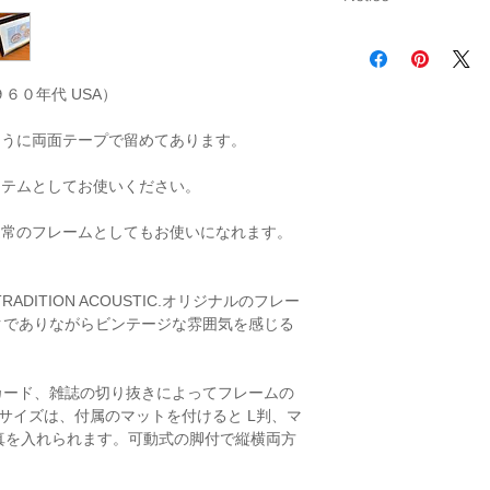
ミルクキャップは紙
ある場合がございま
画像にてご確認くだ
６０年代 USA）
プラウザやパソコン
ように両面テープで留めてあります。
る場合がございます
イテムとしてお使いください。
通常のフレームとしてもお使いになれます。
E（TRADITION ACOUSTIC.オリジナルのフレー
クでありながらビンテージな雰囲気を感じる
カード、雑誌の切り抜きによってフレームの
R サイズは、付属のマットを付けると L判、マ
真を入れられます。可動式の脚付で縦横両方