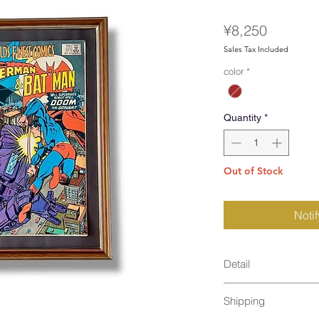
Price
¥8,250
Sales Tax Included
color
*
Quantity
*
Out of Stock
Noti
Detail
size : [ Brown ] 
Shipping
material : Nat