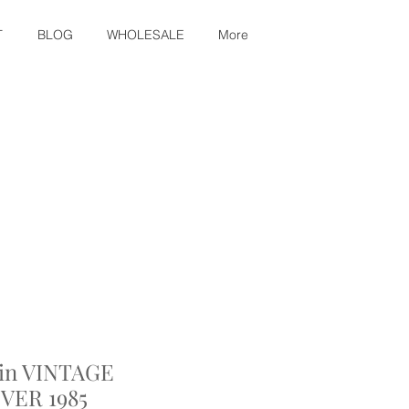
T
BLOG
WHOLESALE
More
in VINTAGE
VER 1985