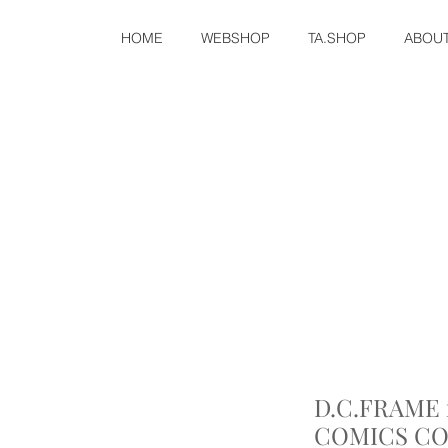
HOME
WEBSHOP
TA.SHOP
ABOU
D.C.FRAME 
COMICS CO