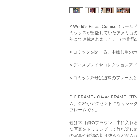
⚪︎World's Finest Comi
ミックスが出版していたアメリカのコ
年まで連載されました。 （本作品は
⚪︎コミックを閉じる、中綴じ用の
⚪︎ディスプレイやコレクションア
⚪︎コミック外せば通常のフレーム
D.C.FRAME - OA-A4 FRAME
（TR
ム）金枠がアクセントになりシッ
フレームです。
色は木目調のブラウン。中に入れ
な写真をトリミングして飾れ楽しめ
の写真や雑誌の切り抜きなどが入