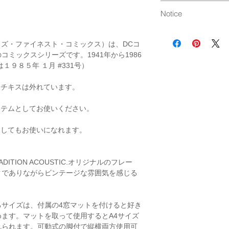
日本製
通常発送（
料金はこ
Notice
ビンテージの為、汚
す。
cs（ワールドズ・ファイネスト・コミックス）は、DCコ
画像にてご確認くだ
ミックスシリーズです。1941年から1986
１９８５年 １月 #331号）
プラウザやパソコン
る場合がございます
ホチキスは外れています。
イテムとしてお使いください。
としてもお使いになれます。
ADITION ACOUSTIC.オリジナルのフレー
クでありながらビンテージな雰囲気を感じる
るサイズは、付属の4窓マットを付けると好き
ます。マットを取って使用するとA4サイズ
れられます。可動式の脚付で縦横両方使用可