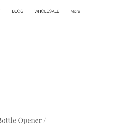
T
BLOG
WHOLESALE
More
ottle Opener /