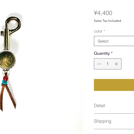
Price
¥4,400
Sales Tax Included
color
*
Select
Quantity
*
Detail
Shipping
size : 75mm
material : Iron
3個まで：ネコポス