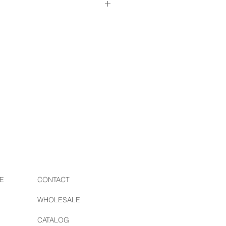
（
料金はこちら
）
/ ボタンワークス
プロダクトを現代に蘇らせるブラン
素材を研究し、日本国内の職人の手
るアイテムは国内外からも注目され
E
CONTACT
WHOLESALE
CATALOG