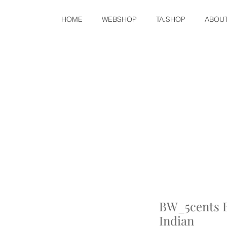
HOME
WEBSHOP
TA.SHOP
ABOU
BW_5cents B
Indian