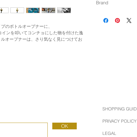
Made in Japan
Brand
４個以上：通常発送
BUTTON WORKS 
古き良きアメリカの
イプのボトルオープナーに、
ド。
」コインを叩いてコンチョにした物を付けた逸
当時の製法、技術、
トルオープナーは、さり気なく見につけてお
によって生み出され
ています。
SHOPPING GUID
PRIVACY POLICY
OK
LEGAL