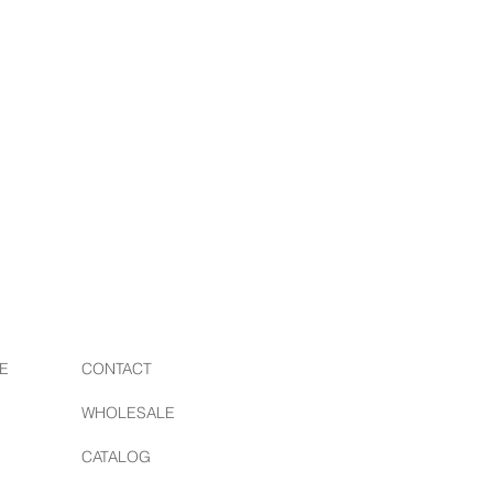
/ ボタンワークス
プロダクトを現代に蘇らせるブラン
素材を研究し、日本国内の職人の手
るアイテムは国内外からも注目され
E
CONTACT
WHOLESALE
CATALOG