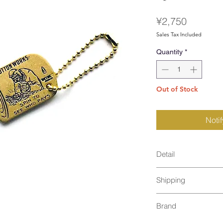
Price
¥2,750
Sales Tax Included
Quantity
*
Out of Stock
Noti
Detail
Shipping
size : 83×25mm
material : Brass
ゆうパケット発送（2
Made in Japan
Brand