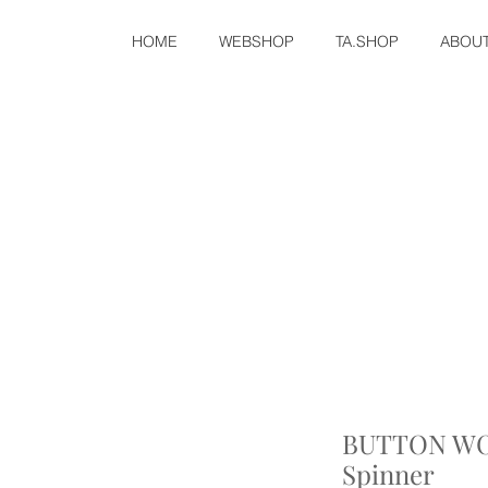
HOME
WEBSHOP
TA.SHOP
ABOU
BUTTON WO
Spinner