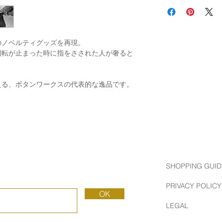
BUTTON WORKS 
古き良きアメリカの
ド。
当時の製法、技術、
のノベルティグッズを再現。
によって生み出され
回転が止まった時に指をさされた人が奢ると
ています。
える、ボタンワークスの代表的な逸品です。
SHOPPING GUID
PRIVACY POLICY
OK
LEGAL