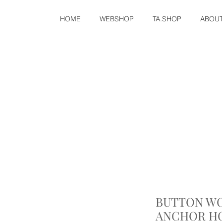
HOME
WEBSHOP
TA.SHOP
ABOU
BUTTON WO
ANCHOR H