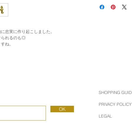
BUTTON WORKS 
古き良きアメリカの
ド。
当時の製法、技術、
によって生み出され
物に忠実に作り起こしました。
ています。
けられるのも◎
ますね。
SHOPPING GUID
PRIVACY POLICY
OK
LEGAL