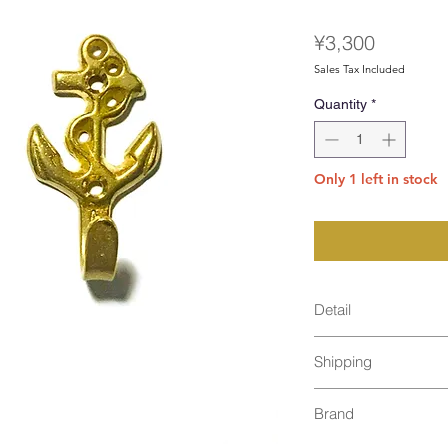
Price
¥3,300
Sales Tax Included
Quantity
*
Only 1 left in stock
Detail
Shipping
size : 55mm, 
material : 真鍮
通常発送（
料金はこ
Made in Japan
Brand