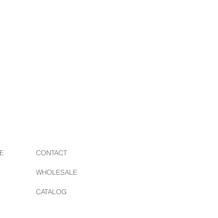
/ ボタンワークス
プロダクトを現代に蘇らせるブラン
素材を研究し、日本国内の職人の手
るアイテムは国内外からも注目され
E
CONTACT
WHOLESALE
CATALOG