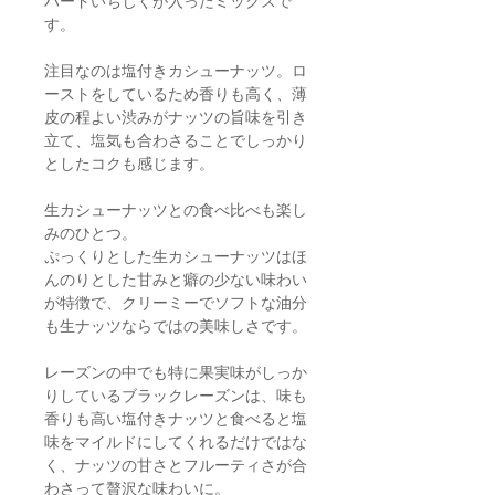
ハードいちじくが入ったミックスで
す。
注目なのは塩付きカシューナッツ。ロ
ーストをしているため香りも高く、薄
皮の程よい渋みがナッツの旨味を引き
立て、塩気も合わさることでしっかり
としたコクも感じます。
生カシューナッツとの食べ比べも楽し
みのひとつ。
ぷっくりとした生カシューナッツはほ
んのりとした甘みと癖の少ない味わい
が特徴で、クリーミーでソフトな油分
も生ナッツならではの美味しさです。
レーズンの中でも特に果実味がしっか
りしているブラックレーズンは、味も
香りも高い塩付きナッツと食べると塩
味をマイルドにしてくれるだけではな
く、ナッツの甘さとフルーティさが合
わさって贅沢な味わいに。