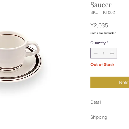
Saucer
SKU: TKT002
Price
¥2,035
Sales Tax Included
Quantity
*
Out of Stock
Noti
Detail
size : [ Cup ]φ8
Shipping
material : new bo
Made in Japan
通常発送（
料金はこ