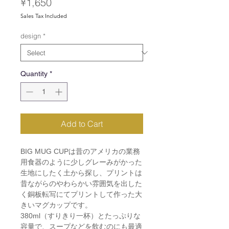
Price
¥1,650
Sales Tax Included
design
*
Quantity
*
Add to Cart
BIG MUG CUPは昔のアメリカの業務
用食器のように少しグレーみがかった
生地にしたく土から探し、プリントは
昔ながらのやわらかい雰囲気を出した
く銅板転写にてプリントして作った大
きいマグカップです。
380ml（すりきり一杯）とたっぷりな
容量で、スープなどを飲むのにも最適