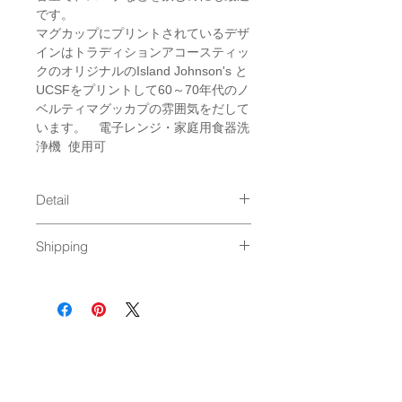
です。
マグカップにプリントされているデザ
インはトラディションアコースティッ
クのオリジナルのIsland Johnson's と
UCSFをプリントして60～70年代のノ
ベルティマグッカプの雰囲気をだして
います。 電子レンジ・家庭用食器洗
浄機 使用可
Detail
size : φ87 x 91mm / 380ml
Shipping
material : new bornchina
Made in Japan
通常発送（
料金はこちら
）