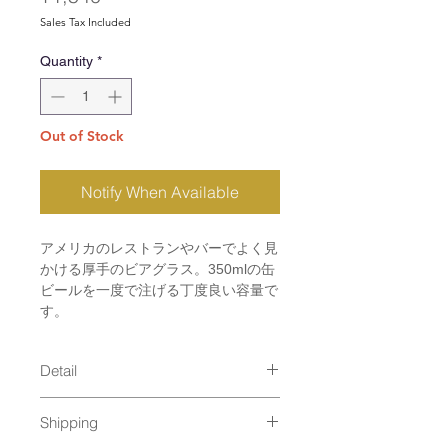
Sales Tax Included
Quantity
*
Out of Stock
Notify When Available
アメリカのレストランやバーでよく見
かける厚手のビアグラス。350mlの缶
ビールを一度で注げる丁度良い容量で
す。
Detail
size : φ88×150mm, 480ml
Shipping
material : Glass