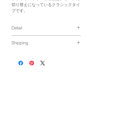
切り替えになっているクラシックタイ
プです。
Detail
size : Free (unisex）＊
Shipping
SNAPBACK
material : Acrylic 80%, Cotton
ゆうパック発送（
料金はこちら
）
20%
Made in : Bangladesh(アメリカ企
画) ＊ワッペン取り付けは日本で加
工
NEWSLETTER
OK