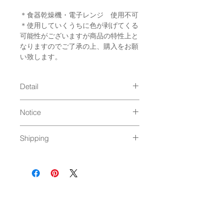
＊食器乾燥機・電子レンジ 使用不可
＊使用していくうちに色が剥げてくる
可能性がございますが商品の特性上と
なりますのでご了承の上、購入をお願
い致します。
Detail
size : φ71×150mm, 365cc
Notice
material : SODA LIME GLASS（ソ
ーダガラス）
二次加工品のため強化ガラスでは
made in Bulgaria （アッセンブリ
Shipping
ありません。
ー 日本）
熱湯は入れないでください。
通常発送（
料金はこちら
）
電子レンジ、食器洗浄機 のご使用
はお避けください。
塗装がはがれる恐れがありますの
で、強く擦らないでください。
鋭利な物の使用、積み重ねは、キ
ズや剥がれ、破損の原因となりま