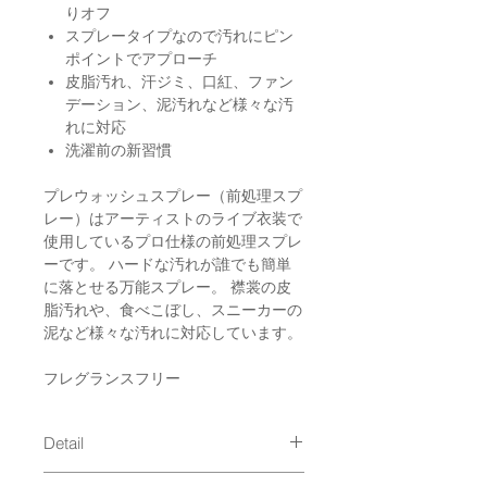
りオフ
スプレータイプなので汚れにピン
ポイントでアプローチ
皮脂汚れ、汗ジミ、口紅、ファン
デーション、泥汚れなど様々な汚
れに対応
洗濯前の新習慣
プレウォッシュスプレー（前処理スプ
レー）はアーティストのライブ衣装で
使用しているプロ仕様の前処理スプレ
ーです。 ハードな汚れが誰でも簡単
に落とせる万能スプレー。 襟裳の皮
脂汚れや、食べこぼし、スニーカーの
泥など様々な汚れに対応しています。
フレグランスフリー
Detail
品名：洗濯用合成洗剤