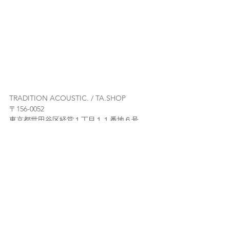
TRADITION ACOUSTIC. / TA.SHOP
〒156-0052
東京都世田谷区経堂１丁目１１番地６号
富士ビル３階
【営業時間】
平日：午後１時～午後７時
土曜： 午後12時～午後7時 
【定休日】