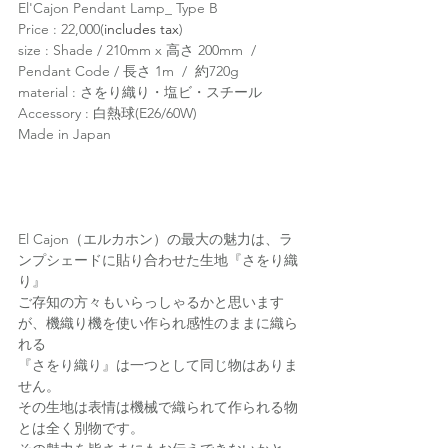
El'Cajon Pendant Lamp_ Type B
Price : 22,000(
includes tax
)
size : Shade / 210mm x 高さ 200mm  /  
Pendant Code / 長さ 1m  /  約720g
material : さをり織り・塩ビ・スチール
Accessory : 白熱球(E26/60W) 
Made in Japan
El Cajon（エルカホン）の最大の魅力は、ラ
ンプシェードに貼り合わせた生地『さをり織
り』
ご存知の方々もいらっしゃるかと思います
が、機織り機を使い作られ感性のままに織ら
れる
『さをり織り』は一つとして同じ物はありま
せん。
その生地は表情は機械で織られて作られる物
とは全く別物です。