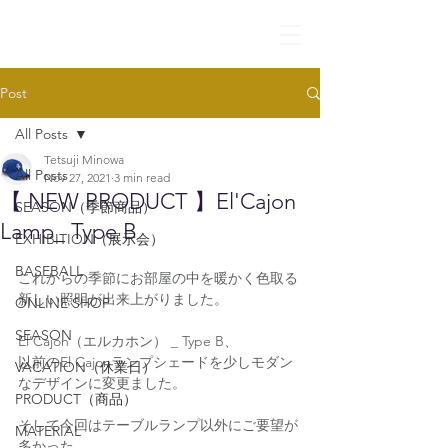
Post
All Posts
Tetsuji Minowa
All Posts
Nov 27, 2021
3 min read
【 NEW PRODUCT 】El'Cajon
SEASON（季節商品）
Lamp_ Type B
EXHIBITION（展示会）
BASEBALL
これからの季節にお部屋の中を暖かく色取る
新しい照明が出来上がりました。
ONLINE SHOP
SEASON
El'Cajon（エルカホン） _ Type B、
以前のEl Cajonランプシェードを少しモダン
VACATION（休業日）
なデザインに変更ました。
PRODUCT（商品）
そして今回はテーブルランプ以外にご要望が
MATERIAL
多かった