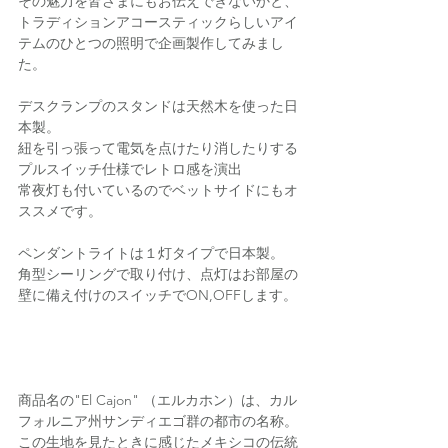
その魅力を皆さまにもお伝えできないかと、
トラディションアコースティックらしいアイ
テムのひとつの照明で企画製作してみまし
た。
デスクランプのスタンドは天然木を使った日
本製。
紐を引っ張って電気を点けたり消したりする
プルスイッチ仕様でレトロ感を演出
常夜灯も付いているのでベットサイドにもオ
ススメです。
ペンダントライトは１灯タイプで日本製。
角型シーリングで取り付け、点灯はお部屋の
壁に備え付けのスイッチでON,OFFします。
商品名の"El Cajon" （エルカホン）は、カル
フォルニア州サンディエゴ群の都市の名称。
この生地を見たときに感じたメキシコの伝統