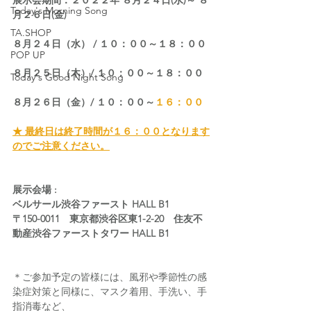
展示会期間：２０２２年 ８月２４日(水)～ ８
Today's Morning Song
月２６日(金)
TA.SHOP
８月２４日（水） / １０：００～１８：００
POP UP
８月２５日（木）/ １０：００～１８：００
Today's Good Night Song
８月２６日（金）/ １０：００～
１６：００
★ 最終日は終了時間が１６：００となります
のでご注意ください。
展示会場 :
ベルサール渋谷ファースト HALL B1
〒150-0011　東京都渋谷区東1-2-20　住友不
動産渋谷ファーストタワー HALL B1
＊ご参加予定の皆様には、風邪や季節性の感
染症対策と同様に、マスク着用、手洗い、手
指消毒など、