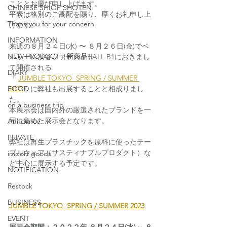
こととお慶び申し上げます。
CHINESE SHIOP SHOTEN
平素は格別のご高配を賜り、厚くお礼申し上
Thank you for your concern.
げます。
INFORMATION
来週の８月２４日(水) 〜 ８月２６日(金)でベ
NEW PRODUCT（新商品）
ルサーレ渋谷ファーストHALL B1におきまし
て開催される
DIARY
『 
JUMBLE TOKYO  SPRING / SUMMER 
FOOD
2023
』に弊社も出展することと相成りまし
た。
on a business trip
本展示会は国内外の厳選されたブランドを一
同に集めた展示会となります。
Announce
PRIVATE
弊社は再生プラスチックを原料に使ったテー
ブルウェア（サスティナブルプロダクト）な
import goods
ど中心に展示する予定です。
NOTIFICATION
Restock
BUSINESS
JUMBLE TOKYO  SPRING / SUMMER 2023
EVENT