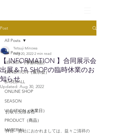
Post
All Posts
Tetsuji Minowa
All Posts
Aug 20, 2022
2 min read
【 INFORMATION 】合同展示会
SEASON（季節商品）
出展＆TA.SHOPの臨時休業のお
EXHIBITION（展示会）
知らせ
BASEBALL
Updated:
Aug 30, 2022
ONLINE SHOP
SEASON
VACATION（休業日）
お取引先様各位
PRODUCT（商品）
MATERIAL
拝啓　貴社におかれましては、益々ご清祥の