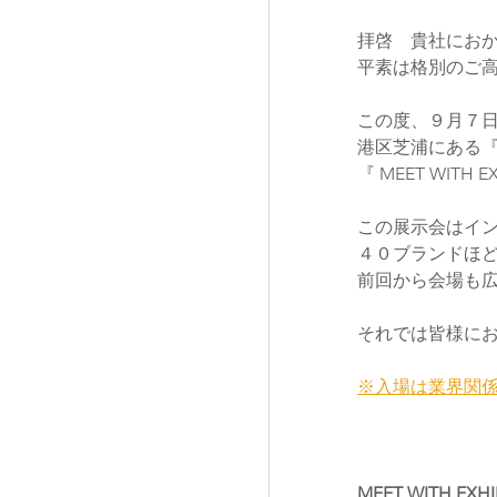
拝啓　貴社におか
平素は格別のご高
BUSINESS
EVENT
この度、９月７
港区芝浦にある
『 MEET WIT
この展示会はイ
４０ブランドほ
前回から会場も広
それでは皆様に
※入場は業界関
MEET WITH EXHI