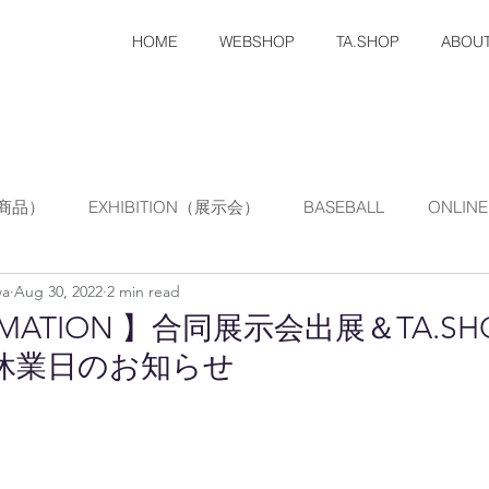
HOME
WEBSHOP
TA.SHOP
ABOU
節商品）
EXHIBITION（展示会）
BASEBALL
ONLINE
wa
Aug 30, 2022
2 min read
PRODUCT（商品）
MATERIAL
CHINESE SHIOP SH
RMATION 】合同展示会出展＆TA.S
休業日のお知らせ
rn.
INFORMATION
NEW PRODUCT（新商品）
DI
nnounce
PRIVATE
import goods
NOTIFICATION