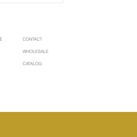
 】三宿 十の市＠世田谷公
E
CONTACT
WHOLESALE
CATALOG
イル | 東京 | 日本