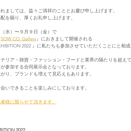
れましては、益々ご清祥のこととお慶び申し上げます。 
配を賜り、厚くお礼申し上げます。  
Today's Morning Song
TA.SHOP
POP UP
Toda
日（水）〜９月９日（金）で
『
SOW CO. Gallery
』におきまして開催される 
H EXHIBITION 2022 』に私たちも参加させていただくことにと相
ンテリア・雑貨・ファッション・フードと業界の隔たりを超え
どが参加する合同展示会となっております。
がり、ブランドも増えて見応えもあります。  
お会いできることを楽しみにしております。
係者様に限らせて頂きます。
BITION 2022