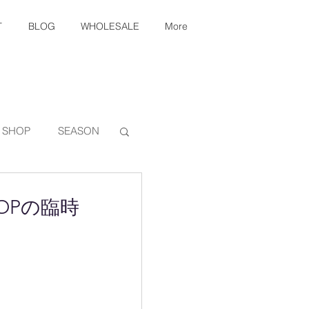
T
BLOG
WHOLESALE
More
 SHOP
SEASON
OTEN
HOPの臨時
ARY
FOOD
Restock