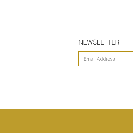
【 INFORMATION
TA.SHOP臨時休業
NEWSLETTER