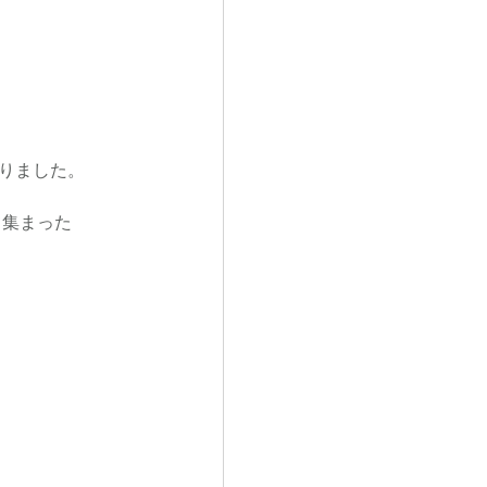
y's Good Night Song
成りました。 
て集まった