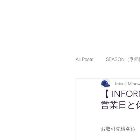
All Posts
SEASON（季
Tetsuji Mino
VACATION（休業日）
【 INFO
営業日と
Thank you for your conce
お取引先様各位
on a business trip
A